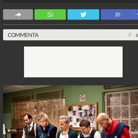
con tantissimi altri registi importanti.
Spettacolo Fanpage
20
4.053.342.254
-
9.454 video
-
76.076 foto
COMMENTA
0