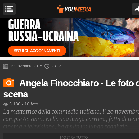
19 novembre 2015
23:13
Angela Finocchiaro - Le foto d
scena
5.186
-
10 foto
La mattatrice della commedia italiana, il 20 novembr
compie 60 anni. Nella sua lunga carriera, fatta di teat
cinema e televisione, ha avuto un lungo sodalizio
lavorativo con Maurizio Nichetti, ma ha lavorato anc
MOSTRA TUTTO