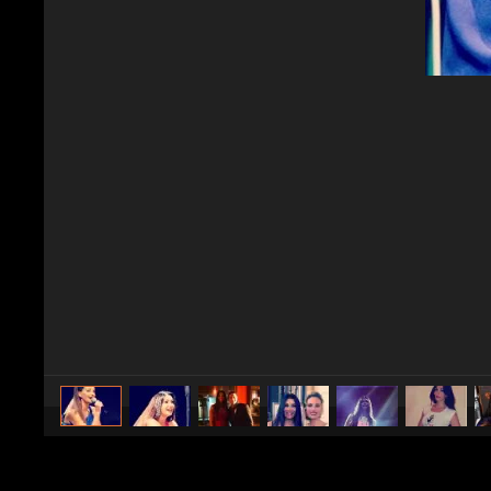
caricato da
Spettacolo Fanpage