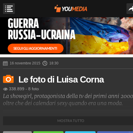
16 novembre 2015
18:30
Le foto di Luisa Corna
338.899
-
8 foto
La showgirl, protagonista della tv dei primi anni 2000
oltre che dei calendari sexy quando era una moda.
Spettacolo Fanpage
MOSTRA TUTTO
4.053.324.336
-
9.453 video
-
76.076 foto