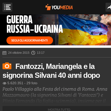
24 ottobre 2015
13:17
Fantozzi, Mariangela e la
signorina Silvani 40 anni dopo
5.620.351
-
29 foto
Paolo Villaggio alla Festa del cinema di Roma. Anna
Mazzamauro (la signorina Silvani di 'Fantozzi') e
Plinio Fernando (la figlia-scimmia), insieme per il
ritorno in sala dopo 40 anni dei primi due episodi di
MOSTRA TUTTO