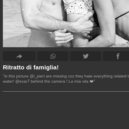
Ritratto di famiglia!
"in this picture @i_pieri are missing coz they hate everything related 
water! @exar7 behind the camera ! La mia vita ❤️"