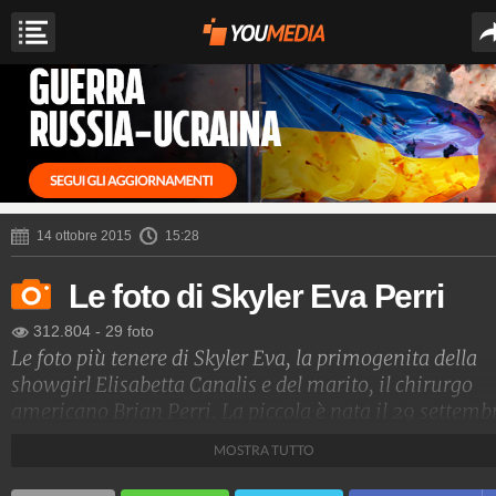
14 ottobre 2015
15:28
Le foto di Skyler Eva Perri
312.804
-
29 foto
Le foto più tenere di Skyler Eva, la primogenita della
showgirl Elisabetta Canalis e del marito, il chirurgo
americano Brian Perri. La piccola è nata il 29 settemb
2015, a poco più un anno dalle nozze della coppia, che
MOSTRA TUTTO
vive negli Stati Uniti. La nascita della piccola è stata 
gioia immensa per la ex velina, che nel 2014 aveva