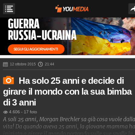
12 ottobre 2015
21:44
Ha solo 25 anni e decide di
girare il mondo con la sua bimba
di 3 anni
4.606
-
17 foto
A soli 25 anni, Morgan Brechler sa già cosa vuole dall
vita! Da quando aveva 25 anni, la giovane mamma h
iniziato a girare il mondo portando sulle sue spalle la