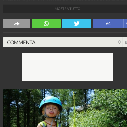
piccola di 3 anni. Sono due scalatrici e le loro avventu
MOSTRA TUTTO
gli permettono di trascorrere indimenticabili moment
lontano dallo stress e dalla tecnologia.
64
Fonte Immagini:
https://instagram.com/morganbrechler/
COMMENTA
0
NotizieCuriose
23.383.256
-
419 video
-
1.488 foto