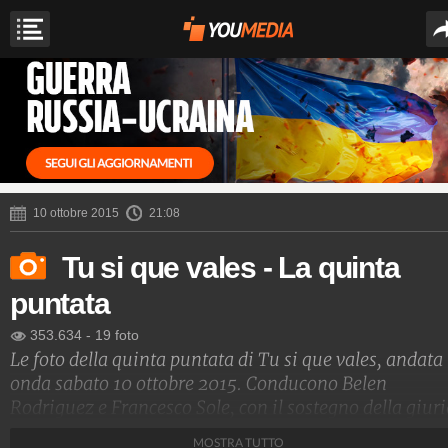
10 ottobre 2015
21:08
Tu si que vales - La quinta
puntata
353.634
-
19 foto
Le foto della quinta puntata di Tu si que vales, andata
onda sabato 10 ottobre 2015. Conducono Belen
Rodriguez e Francesco Sole, con il sostegno della giur
composta da Maria De Filippi, Gerry Scotti, Rudy Zerbi
MOSTRA TUTTO