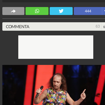
Mara Venier (a capo della giuria popolare).
Spettacolo Fanpage
444
4.053.381.133
-
9.455 video
-
76.076 foto
COMMENTA
63