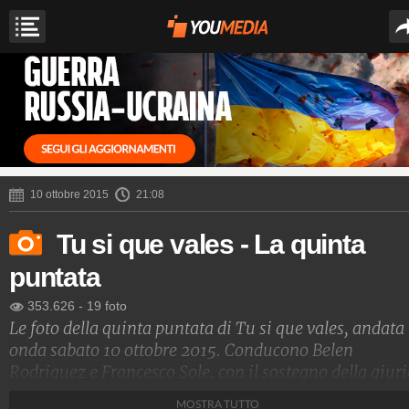
10 ottobre 2015
21:08
Tu si que vales - La quinta
puntata
353.626
-
19 foto
Le foto della quinta puntata di Tu si que vales, andata
onda sabato 10 ottobre 2015. Conducono Belen
Rodriguez e Francesco Sole, con il sostegno della giur
composta da Maria De Filippi, Gerry Scotti, Rudy Zerbi
MOSTRA TUTTO