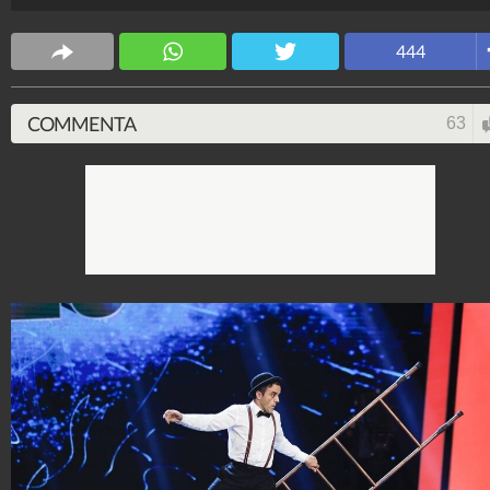
Mara Venier (a capo della giuria popolare).
Spettacolo Fanpage
444
4.053.355.037
-
9.454 video
-
76.076 foto
COMMENTA
63