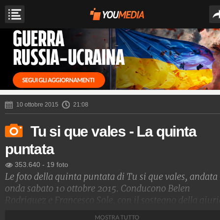
10 ottobre 2015
21:08
Tu si que vales - La quinta
puntata
353.640
-
19 foto
Le foto della quinta puntata di Tu si que vales, andata
onda sabato 10 ottobre 2015. Conducono Belen
Rodriguez e Francesco Sole, con il sostegno della giur
composta da Maria De Filippi, Gerry Scotti, Rudy Zerbi
MOSTRA TUTTO