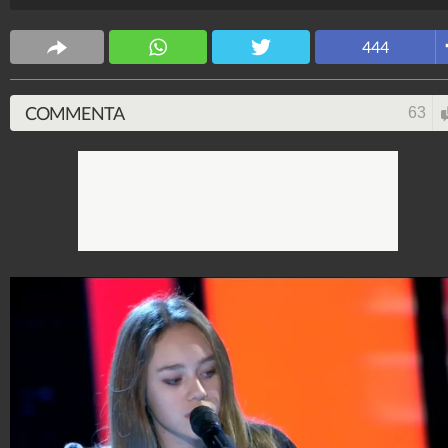
Mara Venier (a capo della giuria popolare).
Spettacolo Fanpage
444
4.053.391.256
-
9.455 video
-
76.076 foto
COMMENTA
63