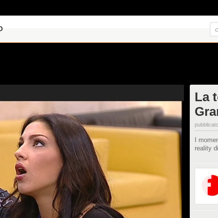
O
La 
Gra
pubblicato
I moment
reality 