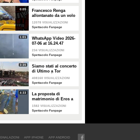
0:05
Francesco Renga
allontanato da un volo
Ryanair dopo una
12078
VISUALIZZAZIONI
discussione con gli
Spettacolo Fanpage
steward
1:01
WhatsApp Video 2026-
07-06 at 16.24.47
234
VISUALIZZAZIONI
Spettacolo Fanpage
3:35
Siamo stati al concerto
di Ultimo a Tor
Vergata: "È il giorno
408160
VISUALIZZAZIONI
che aspettavo, questa è
Spettacolo Fanpage
la favola"
4:33
La proposta di
matrimonio di Eros a
Guendalina Canessa
1582
VISUALIZZAZIONI
Spettacolo Fanpage
GNALAZIONI
APP IPHONE
APP ANDROID