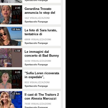
Spettacolo Fanpage
2:30
Gerardina Trovato
annuncia lo stop del
tour per problemi di
162
VISUALIZZAZIONI
salute
Spettacolo Fanpage
10 foto
Le foto di Sara Iurato,
tentatrice di
Temptation Island 2026
6808
VISUALIZZAZIONI
Spettacolo Fanpage
1:58
Le immagini dal
concerto di Bad Bunny
a Milano
3194
VISUALIZZAZIONI
Spettacolo Fanpage
0:20
"Sofia Loren ricoverata
in ospedale",
Alessandra Mussolini
833
VISUALIZZAZIONI
smentisce: "È serena e
Spettacolo Fanpage
forte"
13 foto
Il cast di The Traitors 2
con Alessia Marcuzzi
7035
VISUALIZZAZIONI
Spettacolo Fanpage