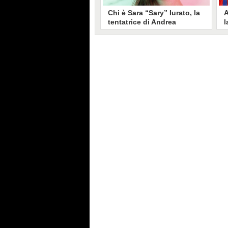
Chi è Sara “Sary” Iurato, la
A
tentatrice di Andrea
l
Petraroli a Temptation
S
Island 2026
s
Sara Iurato, soprannominata
G
“Sary”, è la tentatrice che ha fatto
l
vacillare Andrea Petraroli,
p
fidanzato di Iris De Lorenzis, a
C
Temptation Island 2026. Siciliana,
l
ha 24 anni e ha provato a mettere
o
in crisi il rapporto già precario tra
R
i due protagonisti del docu-reality
s
condotto da Filippo Bisciglia.
i
F