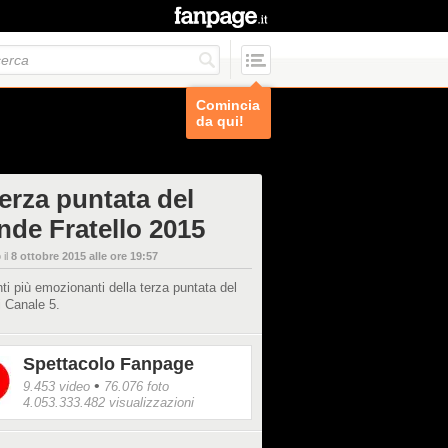
Comincia
da qui!
terza puntata del
nde Fratello 2015
 il
8 ottobre 2015 alle ore 19:57
i più emozionanti della terza puntata del
di Canale 5.
Spettacolo Fanpage
•
9.453 video
76.076 foto
4.053.333.482 visualizzazioni