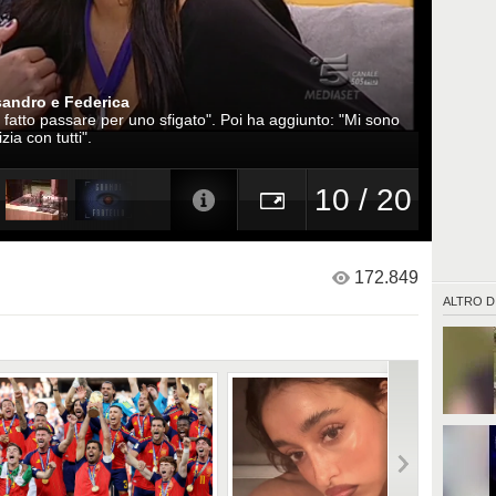
sandro e Federica
i fatto passare per uno sfigato". Poi ha aggiunto: "Mi sono
ia con tutti".
10 / 20
172.849
ALTRO D