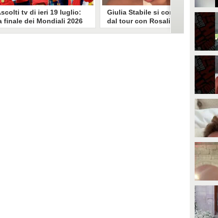
scolti tv di ieri 19 luglio:
Giulia Stabile si confessa
a finale dei Mondiali 2026
dal tour con Rosalia: "Non
pagna-Argentina
sono stata bene, costretta
travince (67.9%)
a stare chiusa in camera"
li ascolti tv di domenica 19
In giro per il mondo nel corpo di
uglio. Su Rai1 è stata trasmessa la
ballo di Rosalia, Giulia Stabile si è
artita conclusiva dei Mondiali di
lasciata andare a una confessione
alcio 2026, che ha visto trionfare
social dopo aver trascorso alcuni
a Spagna. Su Canale 5 è andato in
giorni chiusa nella sua stanza
nda un nuovo episodio di
d'hotel a causa di un malessere:
acconto di una notte. Nessuna
"La luce non arriva solo dagli
fida nell'access prime, è andata
altri. A volte è già dentro di noi".
n onda solo La Ruota della
ortuna.