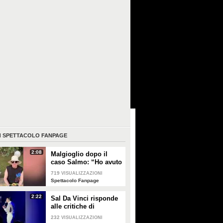
I
SPETTACOLO FANPAGE
2:08
Malgioglio dopo il
caso Salmo: “Ho avuto
un melanoma. Mettete
719
VISUALIZZAZIONI
la crema, non sentite i
Spettacolo Fanpage
ciarlatani”
2:22
Sal Da Vinci risponde
alle critiche di
pietismo per aver
232
VISUALIZZAZIONI
abbracciato una fan