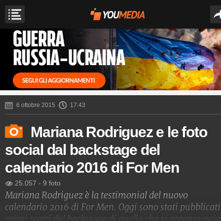
6 ottobre 2015
17:43
Mariana Rodriguez e le foto
social dal backstage del
calendario 2016 di For Men
25.057
-
9 foto
Mariana Rodriguez è la testimonial del nuovo
calendario 2016 di For Men. Oggi sono stati pubblicati
primi scatti del backstage di quello che si preannuncia