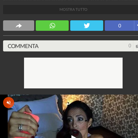
essere il calendario più hot dell'anno che verrà.
MOSTRA TUTTO
Spettacolo Fanpage
0
4.053.377.565
-
9.455 video
-
76.076 foto
COMMENTA
0