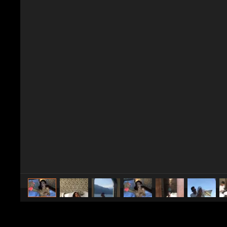
caricato da
Spettacolo Fanpage