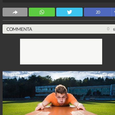
primati.
NotizieCuriose
20
23.383.376
-
419 video
-
1.488 foto
COMMENTA
0