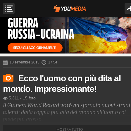
10 settembre 2015
17:54
Ecco l'uomo con più dita al
mondo. Impressionante!
5.311
-
15 foto
Il Guiness World Record 2016 ha sfornato nuovi strani
talenti: dalla coppia più alta del mondo all'uomo col
piede più grosso.
Scopriteli in questa stramba carrellata di bizzarri
MOSTRA TUTTO