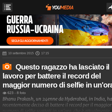
10 settembre 2015
17:15
Questo ragazzo ha lasciato il
lavoro per battere il record del
maggior numero di selfie in un'or
623
-
8 foto
Bhanu Prakash, un 24enne da Hyderabad, in India, h
recentemente deciso di battere il record per il maggior
numero di selfie scattati in un'ora, che è attualmente