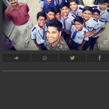
erano “tristi” dopo aver appreso della sua decisione di
licenziarsi, ma ora avrebbero cambiato idea perché “s
cercando di fare qualcosa di nuovo e unico”.
V.M. Straka
20.472.844
-
443 video
-
2.777 foto