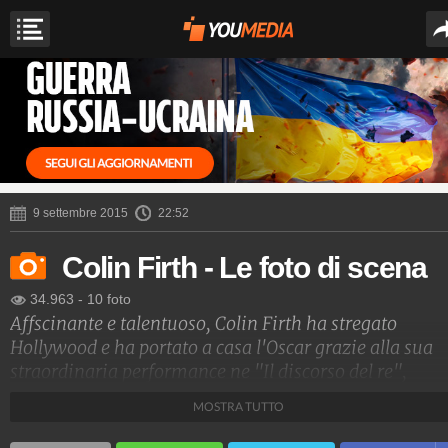
9 settembre 2015
22:52
Colin Firth - Le foto di scena
34.963
-
10 foto
Affscinante e talentuoso, Colin Firth ha stregato
Hollywood e ha portato a casa l'Oscar grazie alla sua
straordinaria performance ne "Il discorso del re",
capolavoro di Tom Hooper.
MOSTRA TUTTO
Spettacolo Fanpage