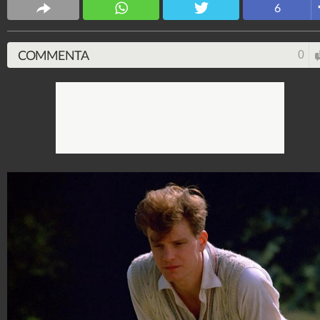
6
4.053.357.523
-
9.454 video
-
76.076 foto
COMMENTA
0