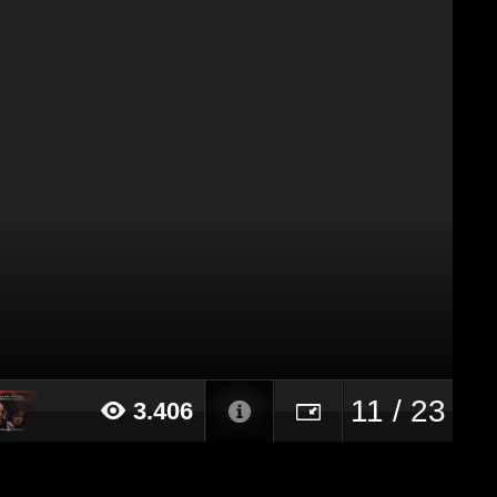
11 / 23
3.406
15 alle ore 10:28