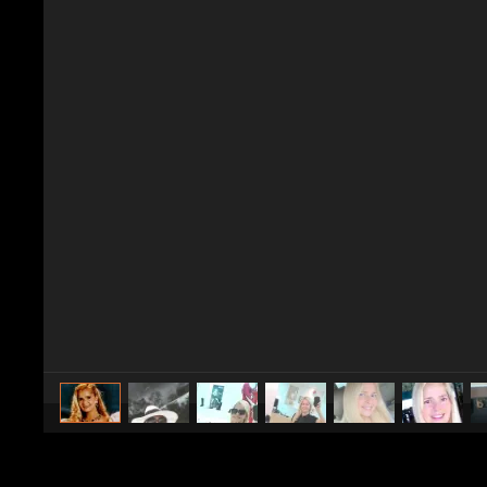
caricato da
Spettacolo Fanpage