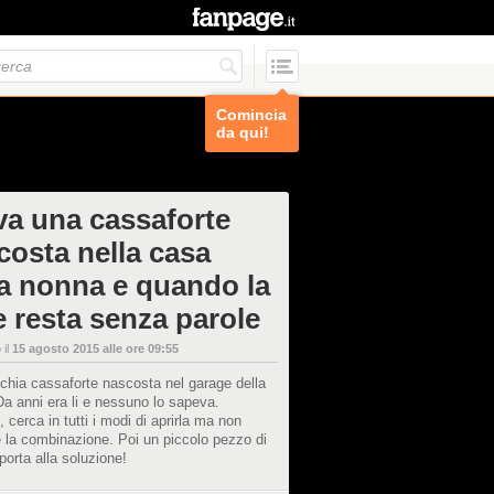
Comincia
da qui!
va una cassaforte
costa nella casa
la nonna e quando la
e resta senza parole
 il
15 agosto 2015 alle ore 09:55
chia cassaforte nascosta nel garage della
a anni era li e nessuno lo sapeva.
, cerca in tutti i modi di aprirla ma non
 la combinazione. Poi un piccolo pezzo di
 porta alla soluzione!