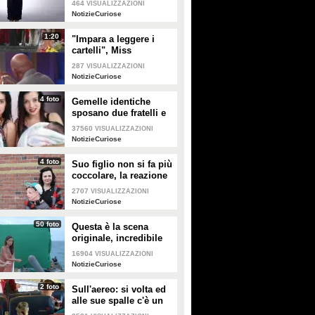
464
VISUALIZZAZIONI
3 minuti
NotizieCuriose
1:20
"Impara a leggere i
cartelli", Miss
Colombia si "vendica"
287
VISUALIZZAZIONI
col presentatore di
NotizieCuriose
Miss Universo
4 foto
Gemelle identiche
sposano due fratelli e
partoriscono lo stesso
37560
VISUALIZZAZIONI
giorno
NotizieCuriose
4 foto
Suo figlio non si fa più
coccolare, la reazione
di questa mamma vi
2707
VISUALIZZAZIONI
farà sorridere
NotizieCuriose
50 foto
Questa è la scena
originale, incredibile
quello che diventa al
16904
VISUALIZZAZIONI
cinema
NotizieCuriose
2 foto
Sull'aereo: si volta ed
alle sue spalle c'è un
tacchino, il motivo fa