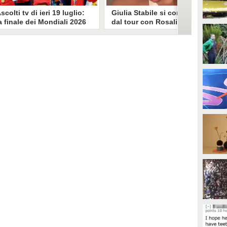
scolti tv di ieri 19 luglio:
Giulia Stabile si confessa
a finale dei Mondiali 2026
dal tour con Rosalia: "Non
pagna-Argentina
sono stata bene, costretta
travince (67.9%)
a stare chiusa in camera"
li ascolti tv di domenica 19
In giro per il mondo nel corpo di
uglio. Su Rai1 è stata trasmessa la
ballo di Rosalia, Giulia Stabile si è
artita conclusiva dei Mondiali di
lasciata andare a una confessione
alcio 2026, che ha visto trionfare
social dopo aver trascorso alcuni
a Spagna. Su Canale 5 è andato in
giorni chiusa nella sua stanza
nda un nuovo episodio di
d'hotel a causa di un malessere:
acconto di una notte. Nessuna
"La luce non arriva solo dagli
fida nell'access prime, è andata
altri. A volte è già dentro di noi".
n onda solo La Ruota della
ortuna.