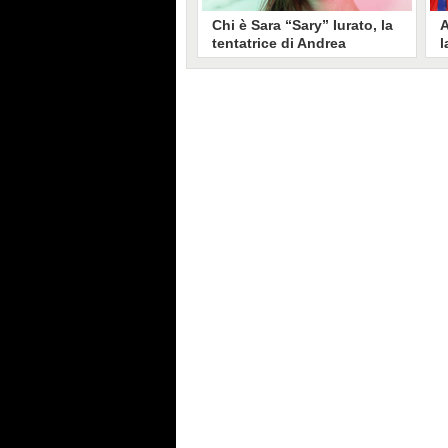
Chi è Sara “Sary” Iurato, la
A
tentatrice di Andrea
l
Petraroli a Temptation
S
Island 2026
s
Sara Iurato, soprannominata
G
“Sary”, è la tentatrice che ha fatto
l
vacillare Andrea Petraroli,
p
fidanzato di Iris De Lorenzis, a
C
Temptation Island 2026. Siciliana,
l
ha 24 anni e ha provato a mettere
o
in crisi il rapporto già precario tra
R
i due protagonisti del docu-reality
s
condotto da Filippo Bisciglia.
i
F