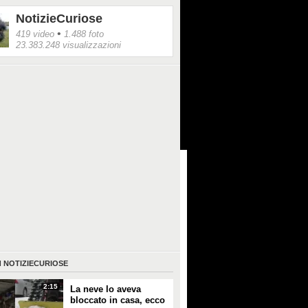
NotizieCuriose
•
419 video
1.488 foto
23.383.248 visualizzazioni
I
NOTIZIECURIOSE
2:15
La neve lo aveva
bloccato in casa, ecco