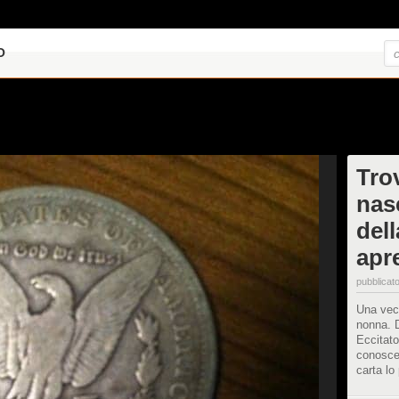
O
Tro
nas
del
apr
pubblicato
Una vec
nonna. D
Eccitato
conosce
carta lo