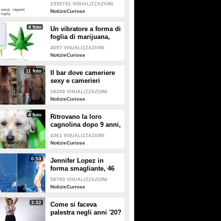
sesso con una donna
2335741
VISUALIZZAZIONI
per la prima volta
NotizieCuriose
4 foto
Un vibratore a forma di
foglia di marijuana,
assicura momenti di
4097
VISUALIZZAZIONI
vero godimento
NotizieCuriose
11 foto
Il bar dove cameriere
sexy e camerieri
muscolosi preparano il
26200
VISUALIZZAZIONI
caffè
NotizieCuriose
4 foto
Ritrovano la loro
cagnolina dopo 9 anni,
a 1700 km da casa
4361
VISUALIZZAZIONI
NotizieCuriose
0:53
Jennifer Lopez in
forma smagliante, 46
anni e uno show da
58700
VISUALIZZAZIONI
paura per i fan di Las
NotizieCuriose
Vegas
3:32
Come si faceva
palestra negli anni '20?
100 anni di esercizi in