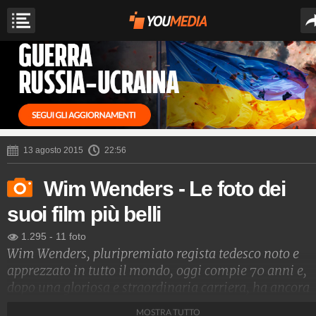
13 agosto 2015
22:56
Wim Wenders - Le foto dei
suoi film più belli
1.295
-
11 foto
Wim Wenders, pluripremiato regista tedesco noto e
apprezzato in tutto il mondo, oggi compie 70 anni e,
dopo una gloriosa e straordinaria carriera, ha ancora
tanto da dire e dare.
MOSTRA TUTTO