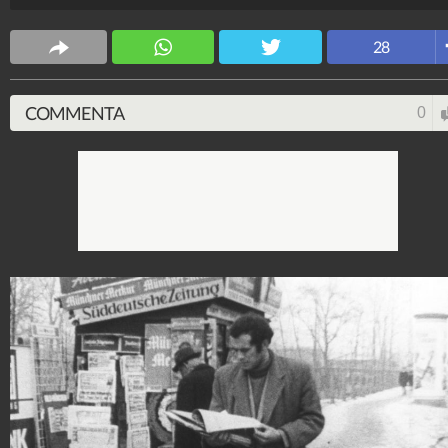
Spettacolo Fanpage
28
4.053.387.335
-
9.455 video
-
76.076 foto
COMMENTA
0