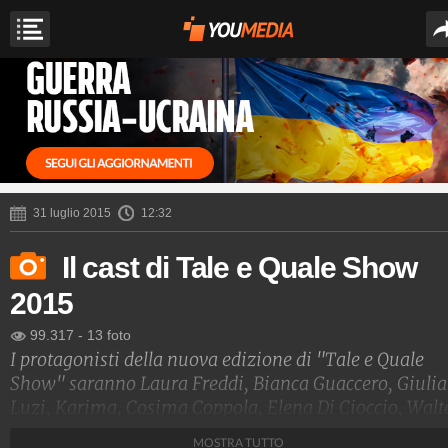
31 luglio 2015
12:32
Il cast di Tale e Quale Show
2015
99.317
-
13 foto
I protagonisti della nuova edizione di "Tale e Quale
Show" saranno Laura Freddi, Bianca Guaccero, Giulia
Luzi, Karima, Cosima Coppola, Elena Di Cioccio, Walt
Nudo, Massimo Lopez, Max Giusti, Savino Zaba,
MOSTRA TUTTO