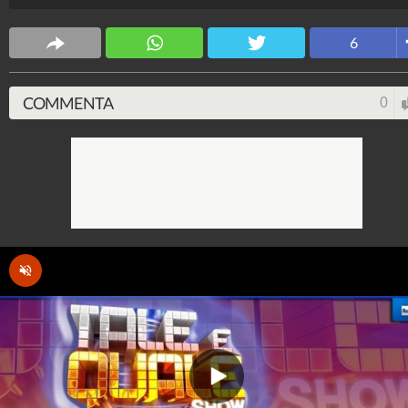
Francesco Cicchella, Sergio Friscia.
6
Spettacolo Fanpage
4.053.426.224
-
9.455 video
-
76.076 foto
COMMENTA
0