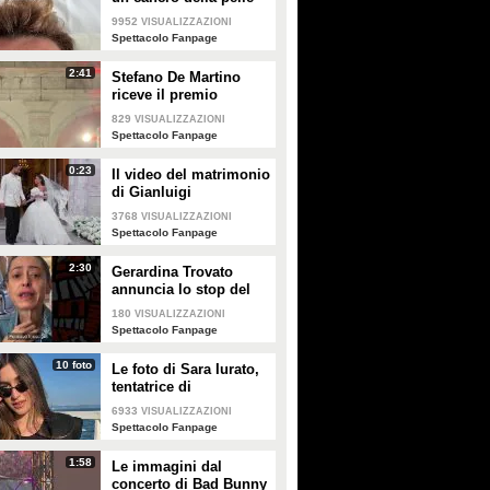
e apre al dibattito sulle
9952
VISUALIZZAZIONI
creme solari
Spettacolo Fanpage
2:41
Stefano De Martino
riceve il premio
intitolato al padre
829
VISUALIZZAZIONI
Enrico
Spettacolo Fanpage
0:23
Il video del matrimonio
di Gianluigi
Donnarumma e Alessia
3768
VISUALIZZAZIONI
Elefante
Spettacolo Fanpage
2:30
Gerardina Trovato
annuncia lo stop del
tour per problemi di
180
VISUALIZZAZIONI
salute
Spettacolo Fanpage
10 foto
Le foto di Sara Iurato,
tentatrice di
Temptation Island 2026
6933
VISUALIZZAZIONI
Spettacolo Fanpage
1:58
Le immagini dal
concerto di Bad Bunny