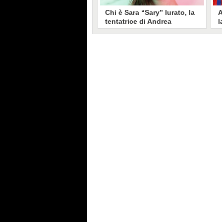
Chi è Sara “Sary” Iurato, la
A
tentatrice di Andrea
l
Petraroli a Temptation
S
Island 2026
s
Sara Iurato, soprannominata
G
“Sary”, è la tentatrice che ha fatto
l
vacillare Andrea Petraroli,
p
fidanzato di Iris De Lorenzis, a
C
Temptation Island 2026. Siciliana,
l
ha 24 anni e ha provato a mettere
o
in crisi il rapporto già precario tra
R
i due protagonisti del docu-reality
s
condotto da Filippo Bisciglia.
i
F