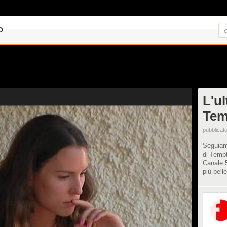
O
L'u
Tem
pubblicato
Seguiamo
di Tempt
Canale 5
più belle