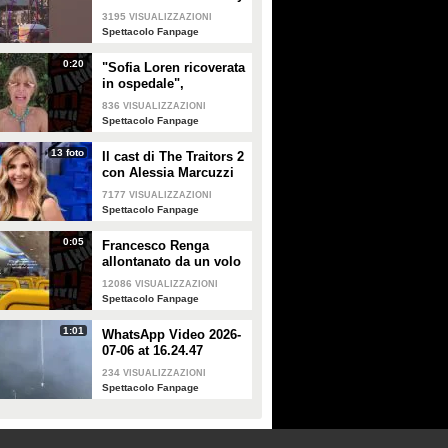
a Milano
3195
VISUALIZZAZIONI
Spettacolo Fanpage
0:20
"Sofia Loren ricoverata
in ospedale",
Alessandra Mussolini
836
VISUALIZZAZIONI
smentisce: "È serena e
Spettacolo Fanpage
forte"
13 foto
Il cast di The Traitors 2
con Alessia Marcuzzi
7177
VISUALIZZAZIONI
Spettacolo Fanpage
0:05
Francesco Renga
allontanato da un volo
Ryanair dopo una
12086
VISUALIZZAZIONI
discussione con gli
Spettacolo Fanpage
steward
1:01
WhatsApp Video 2026-
07-06 at 16.24.47
234
VISUALIZZAZIONI
Spettacolo Fanpage