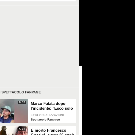
I
SPETTACOLO FANPAGE
0:59
Marco Fatata dopo
l'incidente: "Esco solo
di sera, i primi tempi
3713
VISUALIZZAZIONI
non riuscivo a
Spettacolo Fanpage
guardarmi"
5:27
È morto Francesco