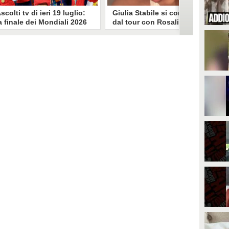
scolti tv di ieri 19 luglio:
Giulia Stabile si confessa
a finale dei Mondiali 2026
dal tour con Rosalia: "Non
pagna-Argentina
sono stata bene, costretta
travince (67.9%)
a stare chiusa in camera"
li ascolti tv di domenica 19
In giro per il mondo nel corpo di
uglio. Su Rai1 è stata trasmessa la
ballo di Rosalia, Giulia Stabile si è
artita conclusiva dei Mondiali di
lasciata andare a una confessione
alcio 2026, che ha visto trionfare
social dopo aver trascorso alcuni
a Spagna. Su Canale 5 è andato in
giorni chiusa nella sua stanza
nda un nuovo episodio di
d'hotel a causa di un malessere:
acconto di una notte. Nessuna
"La luce non arriva solo dagli
fida nell'access prime, è andata
altri. A volte è già dentro di noi".
n onda solo La Ruota della
ortuna.