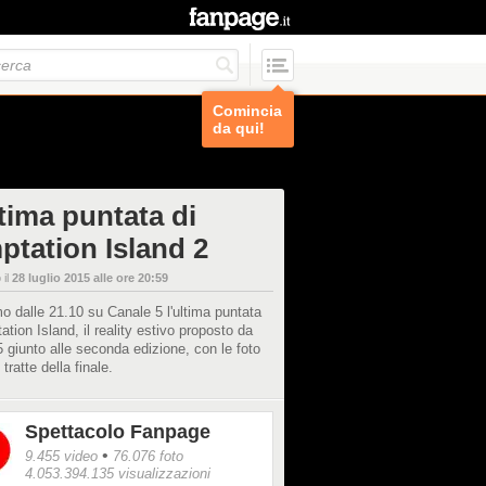
Comincia
da qui!
ltima puntata di
ptation Island 2
 il
28 luglio 2015 alle ore 20:59
 dalle 21.10 su Canale 5 l'ultima puntata
ation Island, il reality estivo proposto da
 giunto alle seconda edizione, con le foto
 tratte della finale.
Spettacolo Fanpage
•
9.455 video
76.076 foto
4.053.394.135 visualizzazioni