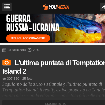
28 luglio 2015
20:59
L'ultima puntata di Temptatio
Island 2
307.390
-
25 foto
Seguiamo dalle 21.10 su Canale 5 l'ultima puntata di
Temptation Island, il reality estivo proposto da Canale
giunto alle seconda edizione, con le foto più belle tratt
della finale.
MOSTRA TUTTO