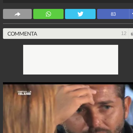
Spettacolo Fanpage
83
4.053.366.354
-
9.454 video
-
76.076 foto
COMMENTA
12