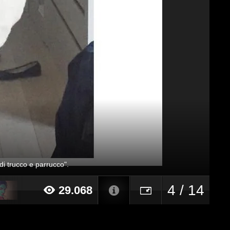
di trucco e parrucco".
4 / 14
29.068
015 alle ore 15:58