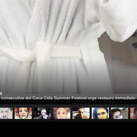
a
ate consecutive del Coca Cola Summer Festival urge restauro immediato 
pubblicato il
25 luglio 2