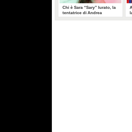
Chi è Sara “Sary” Iurato, la
A
tentatrice di Andrea
l
Petraroli a Temptation
S
Island 2026
s
Sara Iurato, soprannominata
G
“Sary”, è la tentatrice che ha fatto
l
vacillare Andrea Petraroli,
p
fidanzato di Iris De Lorenzis, a
C
Temptation Island 2026. Siciliana,
l
ha 24 anni e ha provato a mettere
o
in crisi il rapporto già precario tra
R
i due protagonisti del docu-reality
s
condotto da Filippo Bisciglia.
i
F