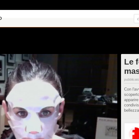
O
Le f
mas
pubblicato
Con l'av
scoperto
apparire
condivis
bellezza