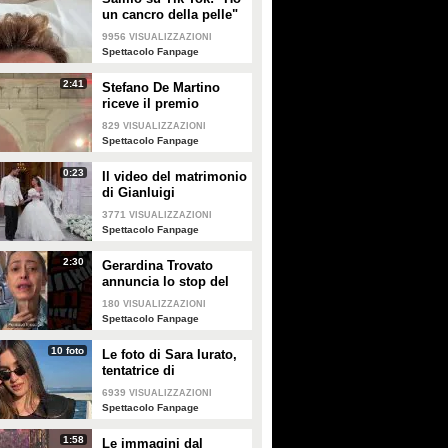
un cancro della pelle"
e apre al dibattito sulle
9956
VISUALIZZAZIONI
creme solari
Spettacolo Fanpage
2:41
Stefano De Martino
riceve il premio
intitolato al padre
829
VISUALIZZAZIONI
Enrico
Spettacolo Fanpage
0:23
Il video del matrimonio
di Gianluigi
Donnarumma e Alessia
3771
VISUALIZZAZIONI
Elefante
Spettacolo Fanpage
2:30
Gerardina Trovato
annuncia lo stop del
tour per problemi di
180
VISUALIZZAZIONI
salute
Spettacolo Fanpage
10 foto
Le foto di Sara Iurato,
tentatrice di
Temptation Island 2026
6939
VISUALIZZAZIONI
Spettacolo Fanpage
1:58
Le immagini dal