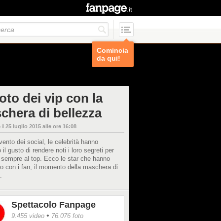
Comincia
da qui!
oto dei vip con la
chera di bellezza
 il
25 luglio 2015 alle ore 16:08
vento dei social, le celebrità hanno
 il gusto di rendere noti i loro segreti per
 sempre al top. Ecco le star che hanno
o con i fan, il momento della maschera di
.
Spettacolo Fanpage
•
9.455 video
76.076 foto