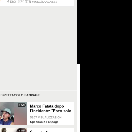
4.053.404.316 visualizzazioni
I
SPETTACOLO FANPAGE
0:59
Marco Fatata dopo
l'incidente: "Esco solo
di sera, i primi tempi
5107
VISUALIZZAZIONI
non riuscivo a
Spettacolo Fanpage
guardarmi"
5:27