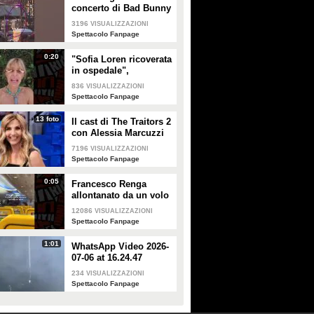
concerto di Bad Bunny
a Milano
3196
VISUALIZZAZIONI
Spettacolo Fanpage
0:20
"Sofia Loren ricoverata
in ospedale",
Alessandra Mussolini
836
VISUALIZZAZIONI
smentisce: "È serena e
Spettacolo Fanpage
forte"
13 foto
Il cast di The Traitors 2
con Alessia Marcuzzi
7196
VISUALIZZAZIONI
Spettacolo Fanpage
0:05
Francesco Renga
allontanato da un volo
Ryanair dopo una
12086
VISUALIZZAZIONI
discussione con gli
Spettacolo Fanpage
steward
1:01
WhatsApp Video 2026-
07-06 at 16.24.47
234
VISUALIZZAZIONI
Spettacolo Fanpage