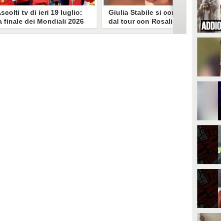
scolti tv di ieri 19 luglio:
Giulia Stabile si confessa
a finale dei Mondiali 2026
dal tour con Rosalia: "Non
pagna-Argentina
sono stata bene, costretta
travince (67.9%)
a stare chiusa in camera"
li ascolti tv di domenica 19
In giro per il mondo nel corpo di
uglio. Su Rai1 è stata trasmessa la
ballo di Rosalia, Giulia Stabile si è
artita conclusiva dei Mondiali di
lasciata andare a una confessione
alcio 2026, che ha visto trionfare
social dopo aver trascorso alcuni
a Spagna. Su Canale 5 è andato in
giorni chiusa nella sua stanza
nda un nuovo episodio di
d'hotel a causa di un malessere:
acconto di una notte. Nessuna
"La luce non arriva solo dagli
fida nell'access prime, è andata
altri. A volte è già dentro di noi".
n onda solo La Ruota della
ortuna.