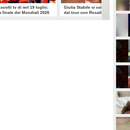
scolti tv di ieri 19 luglio:
Giulia Stabile si confessa
a finale dei Mondiali 2026
dal tour con Rosalia: "Non
pagna-Argentina
sono stata bene, costretta
travince (67.9%)
a stare chiusa in camera"
li ascolti tv di domenica 19
In giro per il mondo nel corpo di
uglio. Su Rai1 è stata trasmessa la
ballo di Rosalia, Giulia Stabile si è
artita conclusiva dei Mondiali di
lasciata andare a una confessione
alcio 2026, che ha visto trionfare
social dopo aver trascorso alcuni
a Spagna. Su Canale 5 è andato in
giorni chiusa nella sua stanza
nda un nuovo episodio di
d'hotel a causa di un malessere:
acconto di una notte. Nessuna
"La luce non arriva solo dagli
fida nell'access prime, è andata
altri. A volte è già dentro di noi".
n onda solo La Ruota della
ortuna.