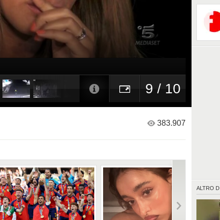
9 / 10
383.907
ALTRO D