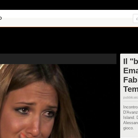
O
Il "
Ema
Fab
Tem
pubblicato
Incontro
D'Avanz
Island. 
Alessand
gioco.