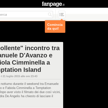
Comincia
da qui!
bollente" incontro tra
nuele D'Avanzo e
iola Cimminella a
ptation Island
 il
21 luglio 2015 alle ore 23:43
 notturno durante il weekend tra Emanuele
o e Fabiola Cimminella a Temptation
Dopo aver visto il filmato dei due così vicini,
ra De Angelis ha chiesto di lasciare il