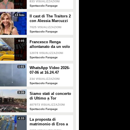
833
VISUALIZZAZIONI
smentisce: "È serena e
Spettacolo Fanpage
forte"
13 foto
Il cast di The Traitors 2
con Alessia Marcuzzi
7025
VISUALIZZAZIONI
Spettacolo Fanpage
0:05
Francesco Renga
allontanato da un volo
Ryanair dopo una
12078
VISUALIZZAZIONI
discussione con gli
Spettacolo Fanpage
steward
1:01
WhatsApp Video 2026-
07-06 at 16.24.47
234
VISUALIZZAZIONI
Spettacolo Fanpage
3:35
Siamo stati al concerto
di Ultimo a Tor
Vergata: "È il giorno
407973
VISUALIZZAZIONI
che aspettavo, questa è
Spettacolo Fanpage
la favola"
4:33
La proposta di
matrimonio di Eros a
Guendalina Canessa