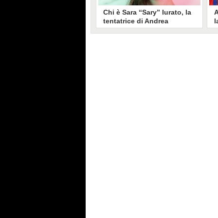
Chi è Sara “Sary” Iurato, la
A
tentatrice di Andrea
l
Petraroli a Temptation
S
Island 2026
s
Sara Iurato, soprannominata
G
“Sary”, è la tentatrice che ha fatto
l
vacillare Andrea Petraroli,
p
fidanzato di Iris De Lorenzis, a
C
Temptation Island 2026. Siciliana,
l
ha 24 anni e ha provato a mettere
o
in crisi il rapporto già precario tra
R
i due protagonisti del docu-reality
s
condotto da Filippo Bisciglia.
i
F