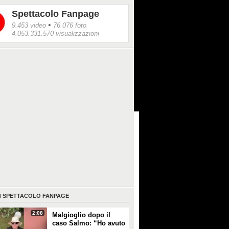
Spettacolo Fanpage
•
9.453 video
76.076 foto
4.053.331.570 visualizzazioni
I
SPETTACOLO FANPAGE
2:08
Malgioglio dopo il
caso Salmo: “Ho avuto