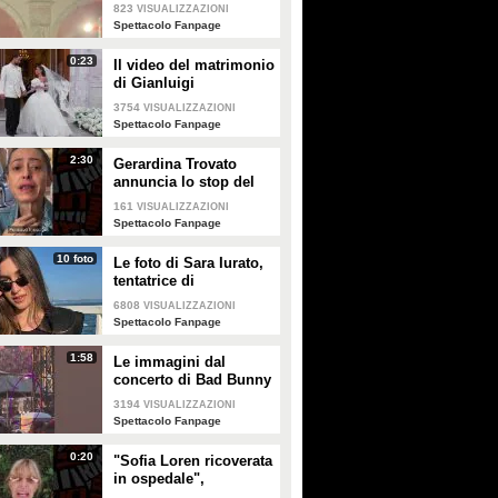
intitolato al padre
823
VISUALIZZAZIONI
Enrico
Spettacolo Fanpage
0:23
Il video del matrimonio
di Gianluigi
Donnarumma e Alessia
3754
VISUALIZZAZIONI
Elefante
Spettacolo Fanpage
2:30
Gerardina Trovato
annuncia lo stop del
tour per problemi di
161
VISUALIZZAZIONI
salute
Spettacolo Fanpage
10 foto
Le foto di Sara Iurato,
tentatrice di
Temptation Island 2026
6808
VISUALIZZAZIONI
Spettacolo Fanpage
1:58
Le immagini dal
concerto di Bad Bunny
a Milano
3194
VISUALIZZAZIONI
Spettacolo Fanpage
0:20
"Sofia Loren ricoverata
in ospedale",
Alessandra Mussolini