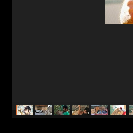
caricato da
NotizieCuriose