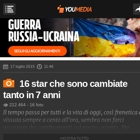
17 luglio 2015
11:46
16 star che sono cambiate
tanto in 7 anni
212.464
-
16 foto
Il tempo passa per tutti e la vita di oggi, così frenetica 
vissuta sempre a cento all'ora, sembra non farci
accorgere dei cambiamenti sul nostro aspetto. Ma
fermatevi un attimo a guardare questa gallery compo
MOSTRA TUTTO