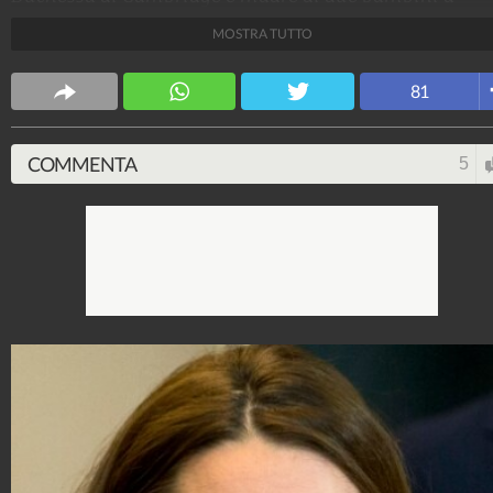
seguito del matrimonio con William d'Inghilterra?
MOSTRA TUTTO
Spettacolo Fanpage
81
4.053.371.869
-
9.455 video
-
76.076 foto
COMMENTA
5