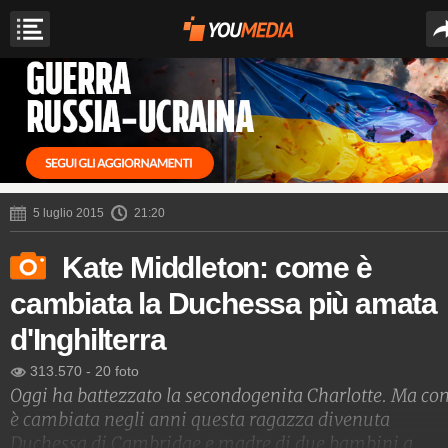
5 luglio 2015
21:20
Kate Middleton: come è
cambiata la Duchessa più amata
d'Inghilterra
313.570
-
20 foto
Oggi ha battezzato la secondogenita Charlotte. Ma c
è cambiata negli anni questa ragazza divenuta
Duchessa di Cambridge e madre di due bambini a