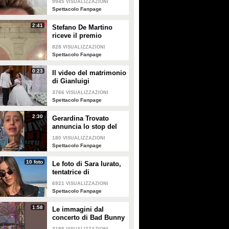
9945
VISUALIZZAZIONI
creme solari
Spettacolo Fanpage
2:41
Stefano De Martino
riceve il premio
intitolato al padre
828
VISUALIZZAZIONI
Enrico
Spettacolo Fanpage
0:23
Il video del matrimonio
di Gianluigi
Donnarumma e Alessia
3766
VISUALIZZAZIONI
Elefante
Spettacolo Fanpage
2:30
Gerardina Trovato
annuncia lo stop del
tour per problemi di
180
VISUALIZZAZIONI
salute
Spettacolo Fanpage
10 foto
Le foto di Sara Iurato,
tentatrice di
Temptation Island 2026
6921
VISUALIZZAZIONI
Spettacolo Fanpage
1:58
Le immagini dal
concerto di Bad Bunny
a Milano
3195