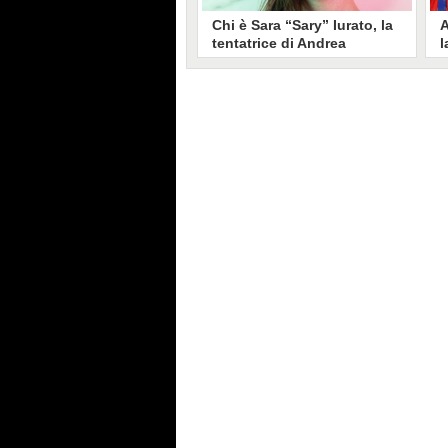
Chi è Sara “Sary” Iurato, la
A
tentatrice di Andrea
l
Petraroli a Temptation
S
Island 2026
s
Sara Iurato, soprannominata
G
“Sary”, è la tentatrice che ha fatto
l
vacillare Andrea Petraroli,
p
fidanzato di Iris De Lorenzis, a
C
Temptation Island 2026. Siciliana,
l
ha 24 anni e ha provato a mettere
o
in crisi il rapporto già precario tra
R
i due protagonisti del docu-reality
s
condotto da Filippo Bisciglia.
i
F