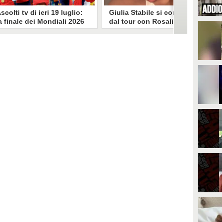
scolti tv di ieri 19 luglio:
Giulia Stabile si confessa
a finale dei Mondiali 2026
dal tour con Rosalia: "Non
pagna-Argentina
sono stata bene, costretta
travince (67.9%)
a stare chiusa in camera"
li ascolti tv di domenica 19
In giro per il mondo nel corpo di
uglio. Su Rai1 è stata trasmessa la
ballo di Rosalia, Giulia Stabile si è
artita conclusiva dei Mondiali di
lasciata andare a una confessione
alcio 2026, che ha visto trionfare
social dopo aver trascorso alcuni
a Spagna. Su Canale 5 è andato in
giorni chiusa nella sua stanza
nda un nuovo episodio di
d'hotel a causa di un malessere:
acconto di una notte. Nessuna
"La luce non arriva solo dagli
fida nell'access prime, è andata
altri. A volte è già dentro di noi".
n onda solo La Ruota della
ortuna.