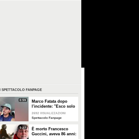
I
SPETTACOLO FANPAGE
0:59
Marco Fatata dopo
l'incidente: "Esco solo
di sera, i primi tempi
2692
VISUALIZZAZIONI
non riuscivo a
Spettacolo Fanpage
guardarmi"
5:27
È morto Francesco
Guccini, aveva 86 anni:
è stato uno dei