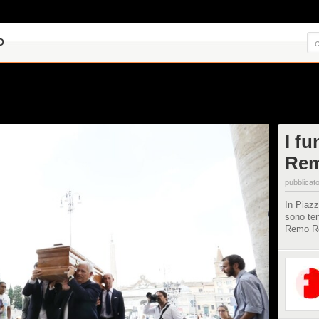
O
I fu
Rem
pubblicato
In Piazz
sono ten
Remo Re