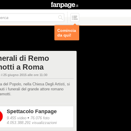
Comincia
da qui!
nerali di Remo
otti a Roma
 il
25 giugno 2015 alle ore 11:30
a del Popolo, nella Chiesa Degli Artisti, si
uti i funerali del grande attore romano
motti.
Spettacolo Fanpage
•
9.455 video
76.076 foto
4.053.388.291 visualizzazioni