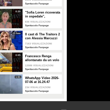
VISUALIZZAZIONI
Spettacolo Fanpage
0:20
"Sofia Loren ricoverata
in ospedale",
Alessandra Mussolini
836
VISUALIZZAZIONI
smentisce: "È serena e
Spettacolo Fanpage
forte"
13 foto
Il cast di The Traitors 2
con Alessia Marcuzzi
7163
VISUALIZZAZIONI
Spettacolo Fanpage
0:05
Francesco Renga
allontanato da un volo
Ryanair dopo una
12086
VISUALIZZAZIONI
discussione con gli
Spettacolo Fanpage
steward
1:01
WhatsApp Video 2026-
07-06 at 16.24.47
234
VISUALIZZAZIONI
Spettacolo Fanpage