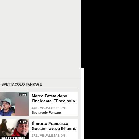
I
SPETTACOLO FANPAGE
0:59
Marco Fatata dopo
l'incidente: "Esco solo
di sera, i primi tempi
4981
VISUALIZZAZIONI
non riuscivo a
Spettacolo Fanpage
guardarmi"
5:27
È morto Francesco
Guccini, aveva 86 anni:
è stato uno dei
2721
VISUALIZZAZIONI
cantautori più