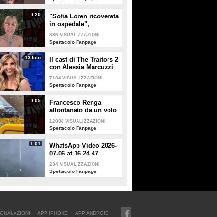
0:20
"Sofia Loren ricoverata
in ospedale",
Alessandra Mussolini
836
VISUALIZZAZIONI
smentisce: "È serena e
Spettacolo Fanpage
forte"
13 foto
Il cast di The Traitors 2
con Alessia Marcuzzi
7184
VISUALIZZAZIONI
Spettacolo Fanpage
0:05
Francesco Renga
allontanato da un volo
Ryanair dopo una
12086
VISUALIZZAZIONI
discussione con gli
Spettacolo Fanpage
steward
1:01
WhatsApp Video 2026-
07-06 at 16.24.47
234
VISUALIZZAZIONI
Spettacolo Fanpage
GNALAZIONI
APP IPHONE
APP ANDROID