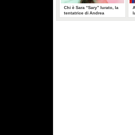
Chi è Sara “Sary” Iurato, la
A
tentatrice di Andrea
l
Petraroli a Temptation
S
Island 2026
s
Sara Iurato, soprannominata
G
“Sary”, è la tentatrice che ha fatto
l
vacillare Andrea Petraroli,
p
fidanzato di Iris De Lorenzis, a
C
Temptation Island 2026. Siciliana,
l
ha 24 anni e ha provato a mettere
o
in crisi il rapporto già precario tra
R
i due protagonisti del docu-reality
s
condotto da Filippo Bisciglia.
i
F