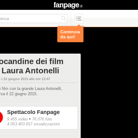
Comincia
da qui!
locandine dei film
 Laura Antonelli
 il
22 giugno 2015 alle ore 12:47
ti film con la grande Laura Antonelli,
sa il 22 giugno 2015.
Spettacolo Fanpage
•
9.455 video
76.076 foto
4.053.403.657 visualizzazioni