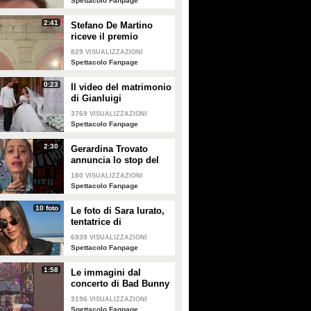
Spettacolo Fanpage
2:41
Stefano De Martino
riceve il premio
intitolato al padre
829
VISUALIZZAZIONI
Enrico
Spettacolo Fanpage
0:23
Il video del matrimonio
di Gianluigi
Donnarumma e Alessia
3769
VISUALIZZAZIONI
Elefante
Spettacolo Fanpage
2:30
Gerardina Trovato
annuncia lo stop del
tour per problemi di
180
VISUALIZZAZIONI
salute
Spettacolo Fanpage
10 foto
Le foto di Sara Iurato,
tentatrice di
Temptation Island 2026
6939
VISUALIZZAZIONI
Spettacolo Fanpage
1:58
Le immagini dal
concerto di Bad Bunny
a Milano
3196
VISUALIZZAZIONI
Spettacolo Fanpage