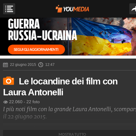
22 giugno 2015
12:47
Le locandine dei film con
Laura Antonelli
22.060
-
22 foto
I più noti film con la grande Laura Antonelli, scompar
il 22 giugno 2015.
Spettacolo Fanpage
MOSTRA TUTTO
4.053.403.657
-
9.455 video
-
76.076 foto