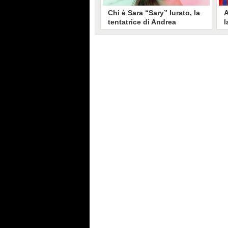
Chi è Sara “Sary” Iurato, la
A
tentatrice di Andrea
l
Petraroli a Temptation
S
Island 2026
s
Sara Iurato, soprannominata
G
“Sary”, è la tentatrice che ha fatto
l
vacillare Andrea Petraroli,
p
fidanzato di Iris De Lorenzis, a
C
Temptation Island 2026. Siciliana,
l
ha 24 anni e ha provato a mettere
o
in crisi il rapporto già precario tra
R
i due protagonisti del docu-reality
s
condotto da Filippo Bisciglia.
i
F