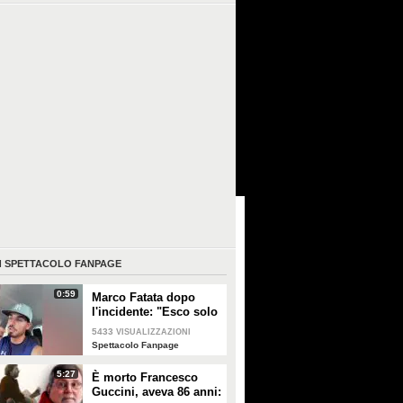
I
SPETTACOLO FANPAGE
0:59
Marco Fatata dopo
l'incidente: "Esco solo
di sera, i primi tempi
5433
VISUALIZZAZIONI
non riuscivo a
Spettacolo Fanpage
guardarmi"
5:27
È morto Francesco
Guccini, aveva 86 anni: