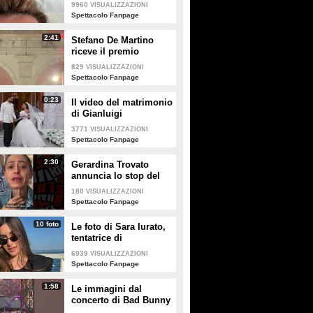
e apre al dibattito sulle
9960
VISUALIZZAZIONI
creme solari
Spettacolo Fanpage
2:41
Stefano De Martino
riceve il premio
intitolato al padre
829
VISUALIZZAZIONI
Enrico
Spettacolo Fanpage
0:23
Il video del matrimonio
di Gianluigi
Donnarumma e Alessia
3771
VISUALIZZAZIONI
Elefante
Spettacolo Fanpage
2:30
Gerardina Trovato
annuncia lo stop del
tour per problemi di
180
VISUALIZZAZIONI
salute
Spettacolo Fanpage
10 foto
Le foto di Sara Iurato,
tentatrice di
Temptation Island 2026
6939
VISUALIZZAZIONI
Spettacolo Fanpage
1:58
Le immagini dal
concerto di Bad Bunny
a Milano