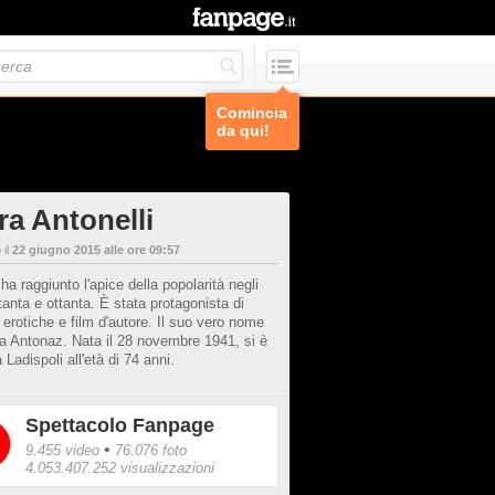
Comincia
da qui!
ra Antonelli
 il
22 giugno 2015 alle ore 09:57
 ha raggiunto l'apice della popolarità negli
tanta e ottanta. È stata protagonista di
e erotiche e film d'autore. Il suo vero nome
a Antonaz. Nata il 28 novembre 1941, si è
 Ladispoli all'età di 74 anni.
Spettacolo Fanpage
•
9.455 video
76.076 foto
4.053.407.252 visualizzazioni