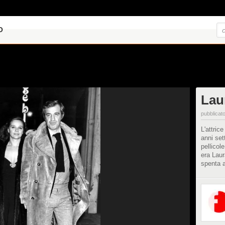
O
Lau
pubblicato
L'attrice
anni set
pellicol
era Laur
spenta a