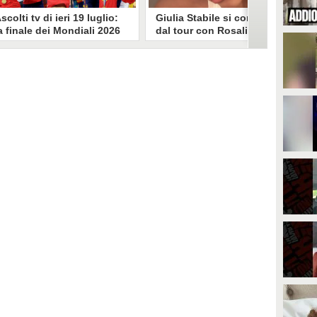
scolti tv di ieri 19 luglio:
Giulia Stabile si confessa
a finale dei Mondiali 2026
dal tour con Rosalia: "Non
pagna-Argentina
sono stata bene, costretta
travince (67.9%)
a stare chiusa in camera"
li ascolti tv di domenica 19
In giro per il mondo nel corpo di
uglio. Su Rai1 è stata trasmessa la
ballo di Rosalia, Giulia Stabile si è
artita conclusiva dei Mondiali di
lasciata andare a una confessione
alcio 2026, che ha visto trionfare
social dopo aver trascorso alcuni
a Spagna. Su Canale 5 è andato in
giorni chiusa nella sua stanza
nda un nuovo episodio di
d'hotel a causa di un malessere:
acconto di una notte. Nessuna
"La luce non arriva solo dagli
fida nell'access prime, è andata
altri. A volte è già dentro di noi".
n onda solo La Ruota della
ortuna.