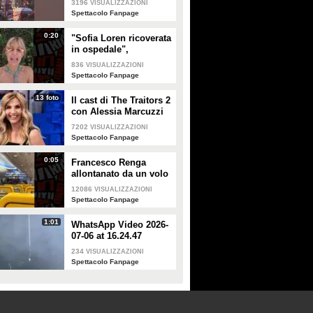
3196
VISUALIZZAZIONI
Spettacolo Fanpage
0:20
"Sofia Loren ricoverata
in ospedale",
Alessandra Mussolini
836
VISUALIZZAZIONI
smentisce: "È serena e
Spettacolo Fanpage
forte"
13 foto
Il cast di The Traitors 2
con Alessia Marcuzzi
7202
VISUALIZZAZIONI
Spettacolo Fanpage
0:05
Francesco Renga
allontanato da un volo
Ryanair dopo una
12086
VISUALIZZAZIONI
discussione con gli
Spettacolo Fanpage
steward
1:01
WhatsApp Video 2026-
07-06 at 16.24.47
234
VISUALIZZAZIONI
Spettacolo Fanpage