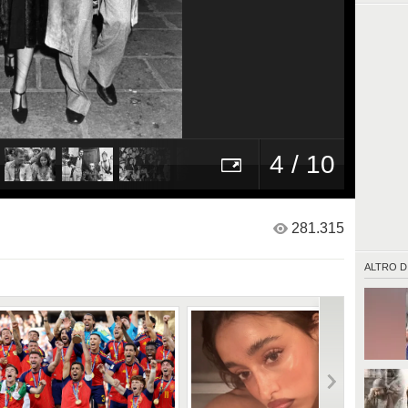
4 / 10
281.315
ALTRO D