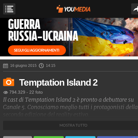
16 giugno 2015
14:15
Temptation Island 2
794.329
-
22 foto
Il cast di Temptation Island 2 è pronto a debuttare su
Canale 5. Conosciamo meglio tutti i protagonisti della
seconda edizione del reality estivo.
MOSTRA TUTTO
Spettacolo Fanpage
4.053.385.869
-
9.455 video
-
76.076 foto