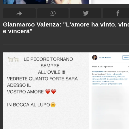
Gianmarco Valenza: "L'amore ha vinto, vin
e vincerà"