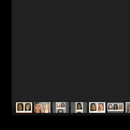
caricato da
Spettacolo Fanpage