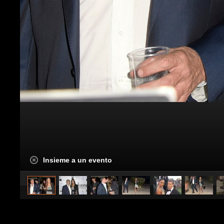
Insieme a un evento
caricato da
Spettacolo Fanpage