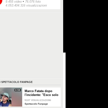
•
9.455 video
76.076 foto
4.053.404.316 visualizzazioni
I
SPETTACOLO FANPAGE
0:59
Marco Fatata dopo
l'incidente: "Esco solo
di sera, i primi tempi
5107
VISUALIZZAZIONI
non riuscivo a
Spettacolo Fanpage
guardarmi"