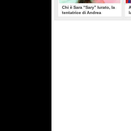
Chi è Sara “Sary” Iurato, la
A
tentatrice di Andrea
l
Petraroli a Temptation
S
Island 2026
s
Sara Iurato, soprannominata
G
“Sary”, è la tentatrice che ha fatto
l
vacillare Andrea Petraroli,
p
fidanzato di Iris De Lorenzis, a
C
Temptation Island 2026. Siciliana,
l
ha 24 anni e ha provato a mettere
o
in crisi il rapporto già precario tra
R
i due protagonisti del docu-reality
s
condotto da Filippo Bisciglia.
i
F