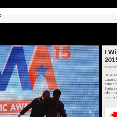
O
I W
201
pubblicato
Dalla su
saranno
nona edi
Tantissi
allo sc
Conti e