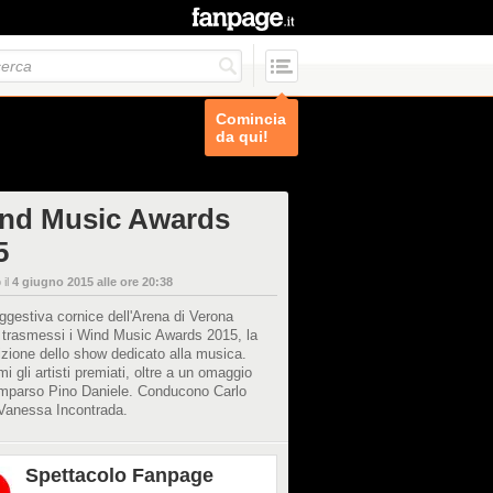
Comincia
da qui!
ind Music Awards
5
 il
4 giugno 2015 alle ore 20:38
ggestiva cornice dell'Arena di Verona
 trasmessi i Wind Music Awards 2015, la
zione dello show dedicato alla musica.
mi gli artisti premiati, oltre a un omaggio
omparso Pino Daniele. Conducono Carlo
 Vanessa Incontrada.
Spettacolo Fanpage