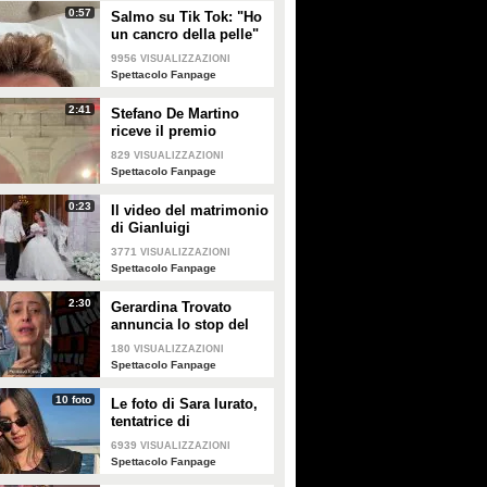
0:57
Salmo su Tik Tok: "Ho
un cancro della pelle"
e apre al dibattito sulle
9956
VISUALIZZAZIONI
creme solari
Spettacolo Fanpage
2:41
Stefano De Martino
riceve il premio
intitolato al padre
829
VISUALIZZAZIONI
Enrico
Spettacolo Fanpage
0:23
Il video del matrimonio
di Gianluigi
Donnarumma e Alessia
3771
VISUALIZZAZIONI
Elefante
Spettacolo Fanpage
2:30
Gerardina Trovato
annuncia lo stop del
tour per problemi di
180
VISUALIZZAZIONI
salute
Spettacolo Fanpage
10 foto
Le foto di Sara Iurato,
tentatrice di
Temptation Island 2026
6939
VISUALIZZAZIONI
Spettacolo Fanpage