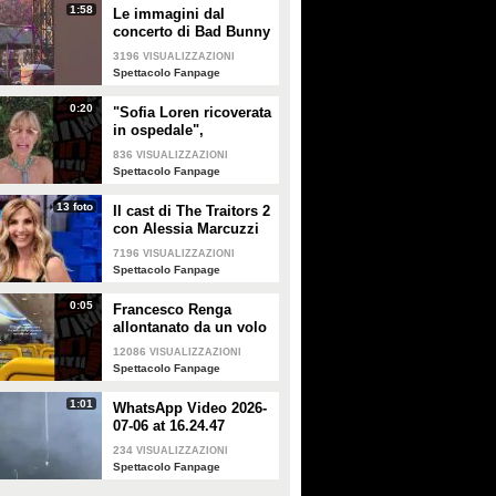
1:58
Le immagini dal
concerto di Bad Bunny
a Milano
3196
VISUALIZZAZIONI
Spettacolo Fanpage
0:20
"Sofia Loren ricoverata
in ospedale",
Alessandra Mussolini
836
VISUALIZZAZIONI
smentisce: "È serena e
Spettacolo Fanpage
forte"
13 foto
Il cast di The Traitors 2
con Alessia Marcuzzi
7196
VISUALIZZAZIONI
Spettacolo Fanpage
0:05
Francesco Renga
allontanato da un volo
Ryanair dopo una
12086
VISUALIZZAZIONI
discussione con gli
Spettacolo Fanpage
steward
1:01
WhatsApp Video 2026-
07-06 at 16.24.47
234
VISUALIZZAZIONI
Spettacolo Fanpage