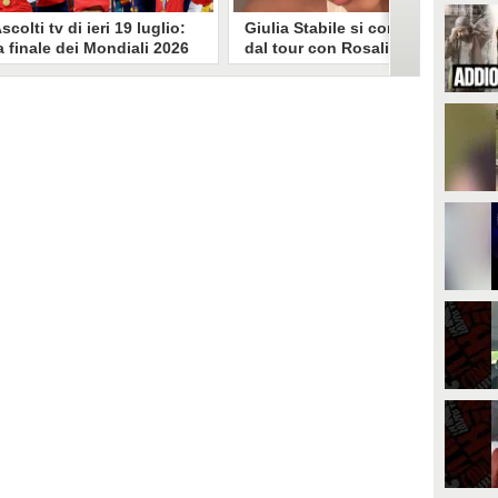
scolti tv di ieri 19 luglio:
Giulia Stabile si confessa
a finale dei Mondiali 2026
dal tour con Rosalia: "Non
pagna-Argentina
sono stata bene, costretta
travince (67.9%)
a stare chiusa in camera"
li ascolti tv di domenica 19
In giro per il mondo nel corpo di
uglio. Su Rai1 è stata trasmessa la
ballo di Rosalia, Giulia Stabile si è
artita conclusiva dei Mondiali di
lasciata andare a una confessione
alcio 2026, che ha visto trionfare
social dopo aver trascorso alcuni
a Spagna. Su Canale 5 è andato in
giorni chiusa nella sua stanza
nda un nuovo episodio di
d'hotel a causa di un malessere:
acconto di una notte. Nessuna
"La luce non arriva solo dagli
fida nell'access prime, è andata
altri. A volte è già dentro di noi".
n onda solo La Ruota della
ortuna.