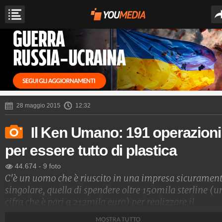
28 maggio 2015
12:32
Il Ken Umano: 191 operazioni
per essere tutto di plastica
44.674
-
9 foto
C'è un uomo che è riuscito in una impresa sicuramen
singolare, quella di spendere oltre 150mila sterline (u
cifra che è pari a 212mila euro) per realizzare il
desiderio di diventare uguale alla sua bambola
MOSTRA TUTTO