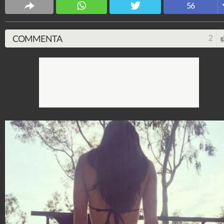
56
4.053.323.897
-
9.453 video
-
76.076 foto
COMMENTA
2