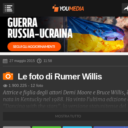
27 maggio 2015
11:58
Le foto di Rumer Willis
1.900.225
-
12 foto
Attrice e figlia degli attori Demi Moore e Bruce Willis, 
nata in Kentucky nel 1988. Ha vinto l'ultima edizione 
"Dancing with the stars", la versione statunitense del
nostro "Ballando con le stelle".
MOSTRA TUTTO
Spettacolo Fanpage