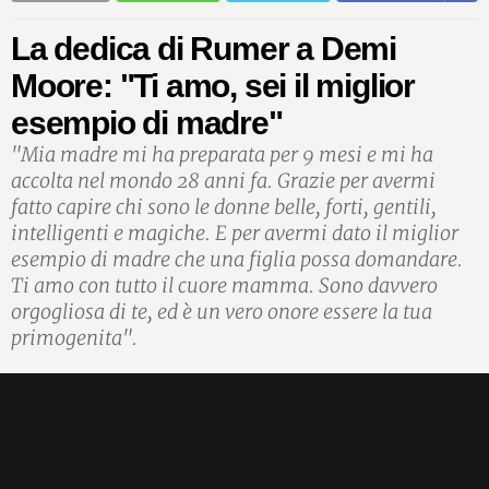
La dedica di Rumer a Demi
Moore: "Ti amo, sei il miglior
esempio di madre"
"Mia madre mi ha preparata per 9 mesi e mi ha
accolta nel mondo 28 anni fa. Grazie per avermi
fatto capire chi sono le donne belle, forti, gentili,
intelligenti e magiche. E per avermi dato il miglior
esempio di madre che una figlia possa domandare.
Ti amo con tutto il cuore mamma. Sono davvero
orgogliosa di te, ed è un vero onore essere la tua
primogenita".