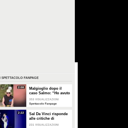
I
SPETTACOLO FANPAGE
2:08
Malgioglio dopo il
caso Salmo: “Ho avuto
un melanoma. Mettete
353
VISUALIZZAZIONI
la crema, non sentite i
Spettacolo Fanpage
ciarlatani”
2:22
Sal Da Vinci risponde
alle critiche di
pietismo per aver
231
VISUALIZZAZIONI
abbracciato una fan