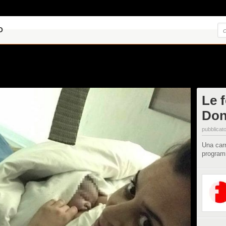
O
Le 
Do
pubblicato
Una carr
programm