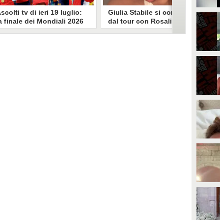
scolti tv di ieri 19 luglio:
Giulia Stabile si confessa
a finale dei Mondiali 2026
dal tour con Rosalia: "Non
pagna-Argentina
sono stata bene, costretta
travince (67.9%)
a stare chiusa in camera"
li ascolti tv di domenica 19
In giro per il mondo nel corpo di
uglio. Su Rai1 è stata trasmessa la
ballo di Rosalia, Giulia Stabile si è
artita conclusiva dei Mondiali di
lasciata andare a una confessione
alcio 2026, che ha visto trionfare
social dopo aver trascorso alcuni
a Spagna. Su Canale 5 è andato in
giorni chiusa nella sua stanza
nda un nuovo episodio di
d'hotel a causa di un malessere:
acconto di una notte. Nessuna
"La luce non arriva solo dagli
fida nell'access prime, è andata
altri. A volte è già dentro di noi".
n onda solo La Ruota della
ortuna.