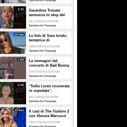
Spettacolo Fanpage
2:30
Gerardina Trovato
annuncia lo stop del
tour per problemi di
161
VISUALIZZAZIONI
salute
Spettacolo Fanpage
10 foto
Le foto di Sara Iurato,
tentatrice di
Temptation Island 2026
6808
VISUALIZZAZIONI
Spettacolo Fanpage
1:58
Le immagini dal
concerto di Bad Bunny
a Milano
3194
VISUALIZZAZIONI
Spettacolo Fanpage
0:20
"Sofia Loren ricoverata
in ospedale",
Alessandra Mussolini
832
VISUALIZZAZIONI
smentisce: "È serena e
Spettacolo Fanpage
forte"
13 foto
Il cast di The Traitors 2
con Alessia Marcuzzi
7022
VISUALIZZAZIONI
Spettacolo Fanpage