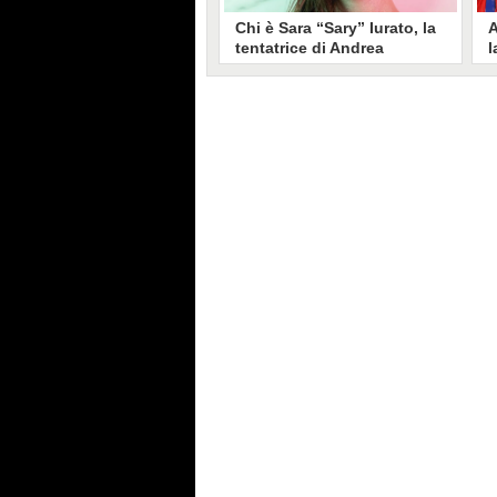
Chi è Sara “Sary” Iurato, la
A
tentatrice di Andrea
l
Petraroli a Temptation
S
Island 2026
s
Sara Iurato, soprannominata
G
“Sary”, è la tentatrice che ha fatto
l
vacillare Andrea Petraroli,
p
fidanzato di Iris De Lorenzis, a
C
Temptation Island 2026. Siciliana,
l
ha 24 anni e ha provato a mettere
o
in crisi il rapporto già precario tra
R
i due protagonisti del docu-reality
s
condotto da Filippo Bisciglia.
i
F