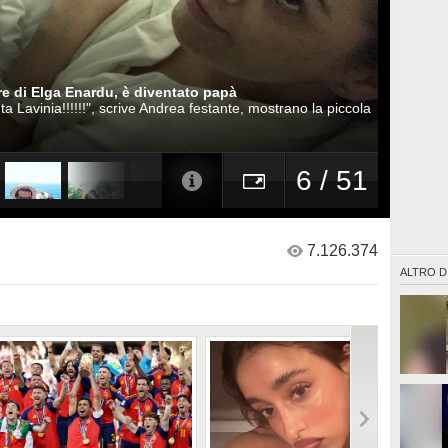
re di Elga Enardu, è diventato papà
a Lavinia!!!!!!", scrive Andrea festante, mostrano la piccola
6 / 51
7.126.374
ALTRO D