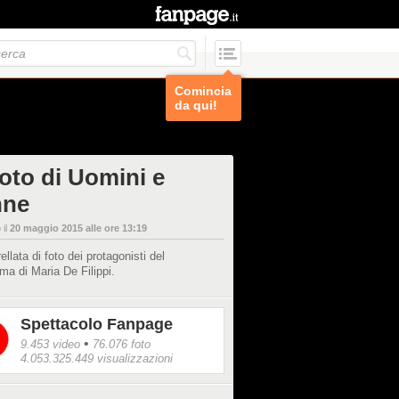
Comincia
da qui!
foto di Uomini e
nne
 il
20 maggio 2015 alle ore 13:19
ellata di foto dei protagonisti del
a di Maria De Filippi.
Spettacolo Fanpage
•
9.453 video
76.076 foto
4.053.325.449 visualizzazioni