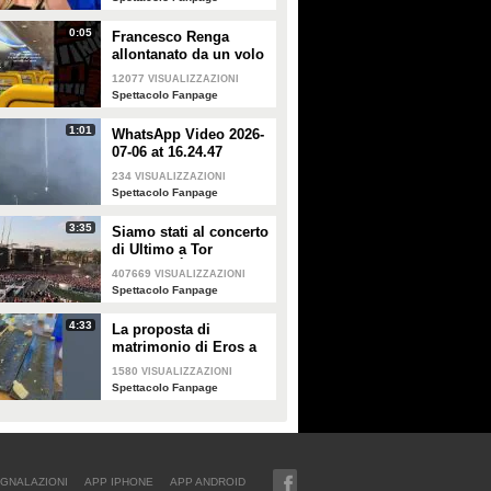
0:05
Francesco Renga
allontanato da un volo
Ryanair dopo una
12077
VISUALIZZAZIONI
discussione con gli
Spettacolo Fanpage
steward
1:01
WhatsApp Video 2026-
07-06 at 16.24.47
234
VISUALIZZAZIONI
Spettacolo Fanpage
3:35
Siamo stati al concerto
di Ultimo a Tor
Vergata: "È il giorno
407669
VISUALIZZAZIONI
che aspettavo, questa è
Spettacolo Fanpage
la favola"
4:33
La proposta di
matrimonio di Eros a
Guendalina Canessa
1580
VISUALIZZAZIONI
Spettacolo Fanpage
GNALAZIONI
APP IPHONE
APP ANDROID