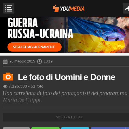
20 maggio 2015
13:19
Le foto di Uomini e Donne
7.126.398
-
51 foto
Una carrellata di foto dei protagonisti del programma 
Maria De Filippi.
Spettacolo Fanpage
MOSTRA TUTTO
4.053.355.154
-
9.454 video
-
76.076 foto