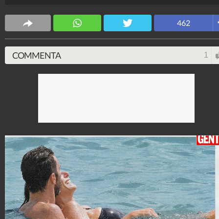
Spettacolo Fanpage
4.053.366.076
-
9.454 video
-
76.076 foto
462
COMMENTA
1