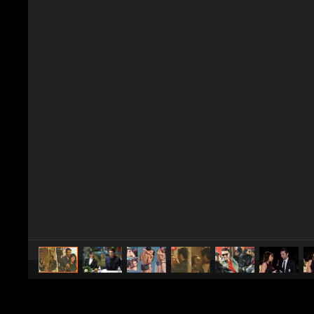
caricato da
Spettacolo Fanpage