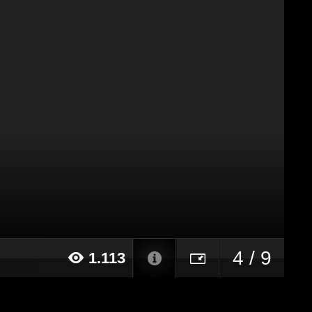
4 / 9
1.113
15 alle ore 18:29