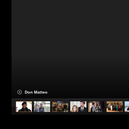
Don Matteo
caricato da
Spettacolo Fanpage