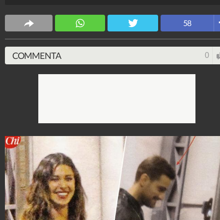
Spettacolo Fanpage
58
4.053.349.133
-
9.454 video
-
76.076 foto
COMMENTA
0