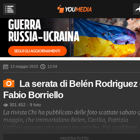
13 maggio 2015
12:04
La serata di Belén Rodriguez
Fabio Borriello
301.452
-
9 foto
La rivista Chi ha pubblicato delle foto scattate sabato 
maggio, che immortalano Belen, Cecilia, Patrizia
Griffini passare una serata tra amiche. Poi sarebbero
state raggiunte da Fabio Borriello.
MOSTRA TUTTO