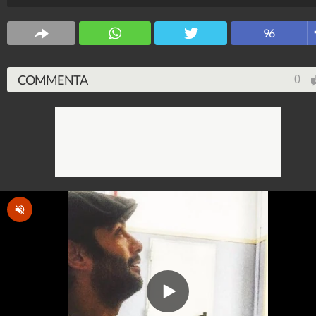
Spettacolo Fanpage
4.053.349.133
-
9.454 video
-
76.076 foto
96
COMMENTA
0