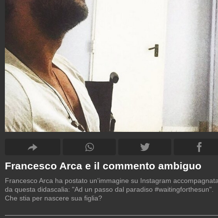
Francesco Arca e il commento ambiguo
Francesco Arca ha postato un'immagine su Instagram accompagnat
da questa didascalia: "Ad un passo dal paradiso #waitingforthesun".
Che stia per nascere sua figlia?