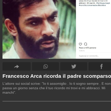
Francesco Arca ricorda il padre scompars
L'attore sui social scrive: "Io ti assomiglio . Io ti sogno sempre . E non
passa un giorno senza che il tuo ricordo mi trovi e mi abbracci. Mi
manchi".