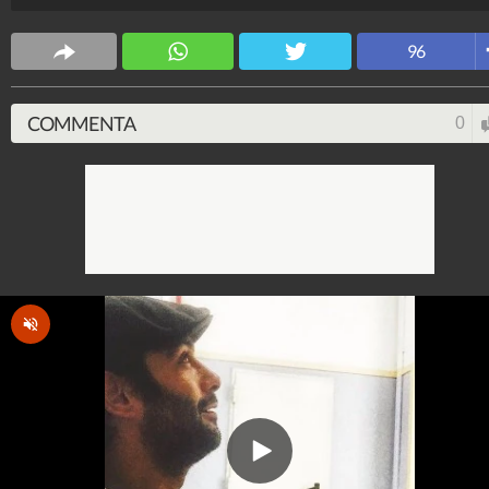
Spettacolo Fanpage
4.053.353.367
-
9.454 video
-
76.076 foto
96
COMMENTA
0