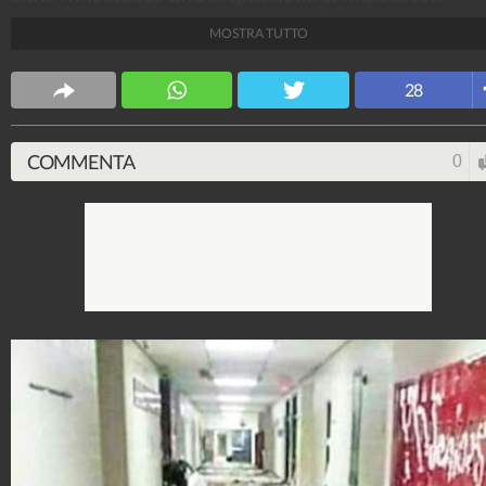
ragazzi salteranno la cerimonia di diploma.
MOSTRA TUTTO
SuccedeNelMondo
28
17.822.217
-
1.127 video
-
558 foto
COMMENTA
0