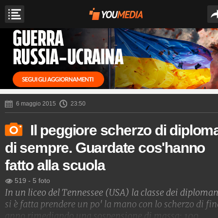
6 maggio 2015
23:50
Il peggiore scherzo di diplom
di sempre. Guardate cos'hanno
fatto alla scuola
519
-
5 foto
In un liceo del Tennessee (USA) la classe dei diploma
si è fatta prendere un po' la mano con lo scherzo di fin
anno rimediando una sospensione di massa: 100