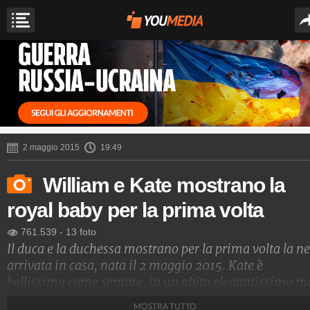
2 maggio 2015
19:49
William e Kate mostrano la
royal baby per la prima volta
761.539
-
13 foto
Il duca e la duchessa mostrano per la prima volta la n
arrivata in casa, nata il 2 maggio 2015. Kate è
bellissima come sempre, in un abito elegantissimo m
semplice.
MOSTRA TUTTO