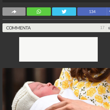
Spettacolo Fanpage
134
4.053.343.674
-
9.454 video
-
76.076 foto
COMMENTA
17