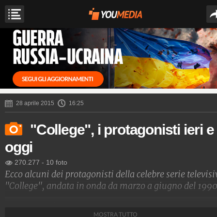
28 aprile 2015
16:25
"College", i protagonisti ieri e
oggi
270.277
-
10 foto
Ecco alcuni dei protagonisti della celebre serie televisi
"College", andata in onda da marzo a giugno del 1990
Spettacolo Fanpage
MOSTRA TUTTO
4.053.327.404
-
9.453 video
-
76.076 foto